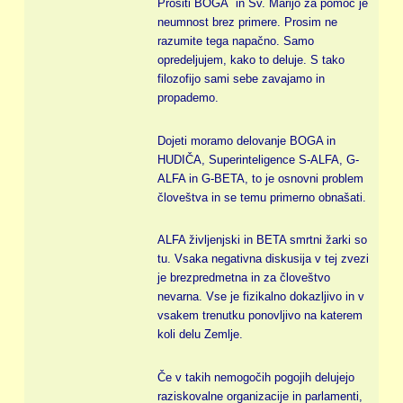
Prositi BOGA in Sv. Marijo za pomoč je
neumnost brez primere. Prosim ne
razumite tega napačno. Samo
opredeljujem, kako to deluje. S tako
filozofijo sami sebe zavajamo in
propademo.
Dojeti moramo delovanje BOGA in
HUDIČA, Superinteligence S-ALFA, G-
ALFA in G-BETA, to je osnovni problem
človeštva in se temu primerno obnašati.
ALFA življenjski in BETA smrtni žarki so
tu. Vsaka negativna diskusija v tej zvezi
je brezpredmetna in za človeštvo
nevarna. Vse je fizikalno dokazljivo in v
vsakem trenutku ponovljivo na katerem
koli delu Zemlje.
Če v takih nemogočih pogojih delujejo
raziskovalne organizacije in parlamenti,