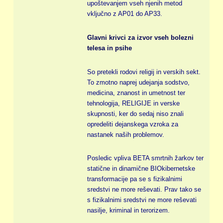
upoštevanjem vseh njenih metod
vključno z AP01 do AP33.
Glavni krivci za izvor vseh bolezni
telesa in psihe
So pretekli rodovi religij in verskih sekt.
To zmotno naprej udejanja sodstvo,
medicina, znanost in umetnost ter
tehnologija, RELIGIJE in verske
skupnosti, ker do sedaj niso znali
opredeliti dejanskega vzroka za
nastanek naših problemov.
Posledic vpliva BETA smrtnih žarkov ter
statične in dinamične BIOkibernetske
transformacije pa se s fizikalnimi
sredstvi ne more reševati. Prav tako se
s fizikalnimi sredstvi ne more reševati
nasilje, kriminal in terorizem.