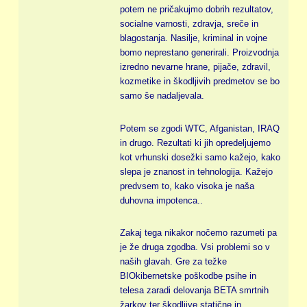
potem ne pričakujmo dobrih rezultatov,
socialne varnosti, zdravja, sreče in
blagostanja. Nasilje, kriminal in vojne
bomo neprestano generirali. Proizvodnja
izredno nevarne hrane, pijače, zdravil,
kozmetike in škodljivih predmetov se bo
samo še nadaljevala.
Potem se zgodi WTC, Afganistan, IRAQ
in drugo. Rezultati ki jih opredeljujemo
kot vrhunski dosežki samo kažejo, kako
slepa je znanost in tehnologija. Kažejo
predvsem to, kako visoka je naša
duhovna impotenca..
Zakaj tega nikakor nočemo razumeti pa
je že druga zgodba. Vsi problemi so v
naših glavah. Gre za težke
BIOkibernetske poškodbe psihe in
telesa zaradi delovanja BETA smrtnih
žarkov ter škodljive statične in