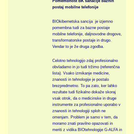
Pomembnost BK sanacije baznih
postaj mobilne telefonije
BIOkibernetska sancija je izjemno
pomembna tudi za bazne postaje
mobilne telefonije, daljnovodne drogove,
transformatorske postaje in drugo.
Vendar to je že druga zgodba.
Celotno tehnologijo zdaj profesionalno
obvladamo in jo tudi tržimo (referenčna
lista). Vsako izmikanje medicine,
znanosti in tehnologije je postalo
brezpredmetno. To pa zato, ker lahko
rezultate tudi fizikalno dokaže skoraj
vsak otrok, da o medicinske in druge
instrumente za profesionalno uporabo v
znanosti in tehnologiji sploh ne
omenjam. Problem je samo v tem, da
moramo znati pravilno opazovati in
meriti z vidika BIOtehnologije G-ALFA in