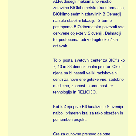
ALFA dosegli maksimalno visoko
zdravilno BIOkibernetsko transformacijo,
BIOklimo sedmih zdravilnih BIOenergij
na zelo obsežni lokaciji. S tem bi
postopoma BIOkibernetsko povezali vse
cerkvene objekte v Sloveniji, Dalmaciji
ter postopoma tudi v drugih okoliških
državah.
To bi postal svetovni center za BIOfiziko
7, 13 in 33 dimenzionalni prostor. Okoli
njega pa bi nastali veliki raziskovalni
centri za nove energetske vire, sodobno
medicino, znanost in umetnost ter
tehnologijo in RELIGIJO.
Kot kažejo prve BIOanalize je Slovenija
najbolj primeren kraj za tako obsežen in
pomemben projekt.
Gre za duhovno prenovo celotne