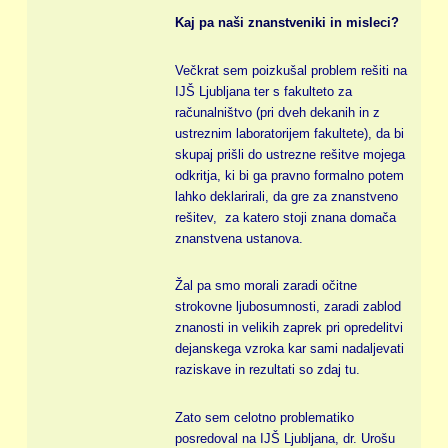
Kaj pa naši znanstveniki in misleci?
Večkrat sem poizkušal problem rešiti na
IJŠ Ljubljana ter s fakulteto za
računalništvo (pri dveh dekanih in z
ustreznim laboratorijem fakultete), da bi
skupaj prišli do ustrezne rešitve mojega
odkritja, ki bi ga pravno formalno potem
lahko deklarirali, da gre za znanstveno
rešitev, za katero stoji znana domača
znanstvena ustanova.
Žal pa smo morali zaradi očitne
strokovne ljubosumnosti, zaradi zablod
znanosti in velikih zaprek pri opredelitvi
dejanskega vzroka kar sami nadaljevati
raziskave in rezultati so zdaj tu.
Zato sem celotno problematiko
posredoval na IJŠ Ljubljana, dr. Urošu