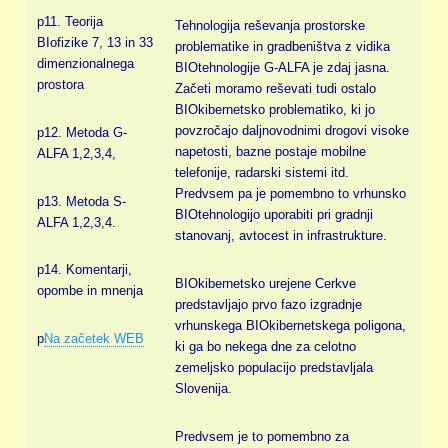
p11. Teorija
Tehnologija reševanja prostorske
BIofizike 7, 13 in 33
problematike in gradbeništva z vidika
dimenzionalnega
BIOtehnologije G-ALFA je zdaj jasna.
prostora
Začeti moramo reševati tudi ostalo
BIOkibernetsko problematiko, ki jo
povzročajo daljnovodnimi drogovi visoke
p12. Metoda G-
napetosti, bazne postaje mobilne
ALFA 1,2,3,4,
telefonije, radarski sistemi itd.
Predvsem pa je pomembno to vrhunsko
p13. Metoda S-
BIOtehnologijo uporabiti pri gradnji
ALFA 1,2,3,4.
stanovanj, avtocest in infrastrukture.
p14. Komentarji,
BIOkibernetsko urejene Cerkve
opombe in mnenja
predstavljajo prvo fazo izgradnje
vrhunskega BIOkibernetskega poligona,
p
Na začetek WEB
ki ga bo nekega dne za celotno
zemeljsko populacijo predstavljala
Slovenija.
Predvsem je to pomembno za