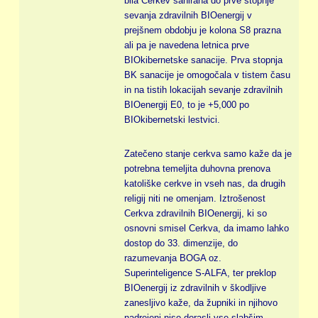
bila Cerkev sanirana do prve stopnje
sevanja zdravilnih BIOenergij v
prejšnem obdobju je kolona S8 prazna
ali pa je navedena letnica prve
BIOkibernetske sanacije. Prva stopnja
BK sanacije je omogočala v tistem času
in na tistih lokacijah sevanje zdravilnih
BIOenergij E0, to je +5,000 po
BIOkibernetski lestvici.
Zatečeno stanje cerkva samo kaže da je
potrebna temeljita duhovna prenova
katoliške cerkve in vseh nas, da drugih
religij niti ne omenjam. Iztrošenost
Cerkva zdravilnih BIOenergij, ki so
osnovni smisel Cerkva, da imamo lahko
dostop do 33. dimenzije, do
razumevanja BOGA oz.
Superinteligence S-ALFA, ter preklop
BIOenergij iz zdravilnih v škodljive
zanesljivo kaže, da župniki in njihovo
nadrejeni niso dorasli vse slabšim