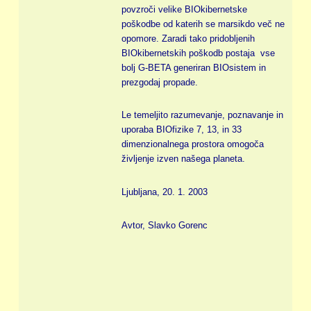
povzroči velike BIOkibernetske
poškodbe od katerih se marsikdo več ne
opomore. Zaradi tako pridobljenih
BIOkibernetskih poškodb postaja vse
bolj G-BETA generiran BIOsistem in
prezgodaj propade.
Le temeljito razumevanje, poznavanje in
uporaba BIOfizike 7, 13, in 33
dimenzionalnega prostora omogoča
življenje izven našega planeta.
Ljubljana, 20. 1. 2003
Avtor, Slavko Gorenc