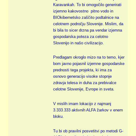
Karavankah. To bi omogočilo generirati
izjemno kakovostno pitno vodo in
BIOkibernetsko zaščito podtalnice na
celotnem področju Slovenije. Mislim, da
bi bila to sicer drzna pa vendar izjemna
gospodarska poteza za celotno
Slovenijo in našo civilizacijo.
Predlagam okroglo mizo na to temo, kjer
bom javno pojasnil izjemne gospodarske
prednosti tega projekta, ki ima za
osnovo generacijo visoke stopnje
zdravja telesa in duha za prebivalce
celotne Slovenije, Evrope in sveta.
V mislih imam lokacijo z najmanj
3.333.333 aktivnih ALFA žarkov v enem
bloku.
Tu bi ob pravilni posvetitvi po metodi G-