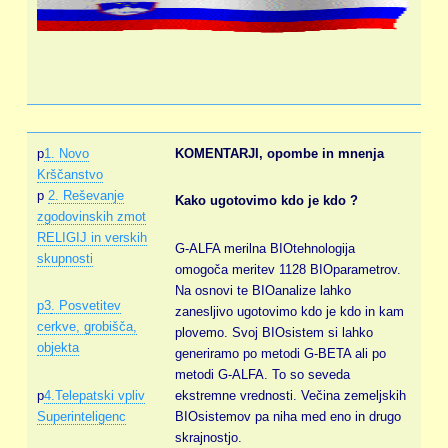
p
1. Novo
KOMENTARJI, opombe in mnenja
Krščanstvo
p
2. Reševanje
Kako ugotovimo kdo je kdo ?
zgodovinskih zmot
RELIGIJ in verskih
G-ALFA merilna BIOtehnologija
skupnosti
omogoča meritev 1128 BIOparametrov.
Na osnovi te BIOanalize lahko
p3
. Posvetitev
zanesljivo ugotovimo kdo je kdo in kam
cerkve, grobišča,
plovemo. Svoj BIOsistem si lahko
objekta
generiramo po metodi G-BETA ali po
metodi G-ALFA. To so seveda
p
4.Telepatski vpliv
ekstremne vrednosti. Večina zemeljskih
Superinteligenc
BIOsistemov pa niha med eno in drugo
skrajnostjo.