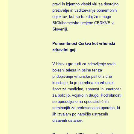
pravi in izjemno visoki viri za dostojno
preživetje in vzdrževanje pomembnih
objektov, kot so to zdaj že mnoge
BIOkibernetsko urejene CERKVE v
Sloveniji.
Pomembnost Cerkva kot vrhunski
zdravilni gaji
V bistvu gre tudi za zdravljenje vseh
bolezni telesa in psihe ter za
pridobivanje vrhunske psihofizične
kondicije, ki je potrebna za vrhunski
šport za medicino, znanost in umetnost
za policijo, vojsko in drugo. Podrobnosti
so opredeljene na specialističnih
seminarjih za profesionalno uporabo, ki
jih izvajam po naročilo ustreznih
državnih ustanov.