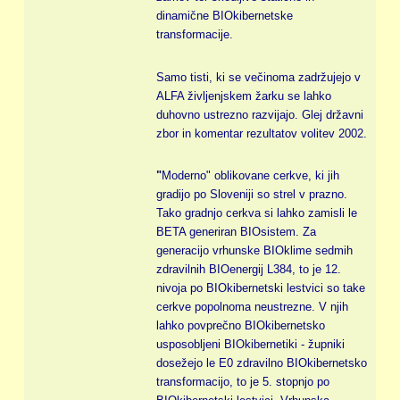
dinamične BIOkibernetske
transformacije.
Samo tisti, ki se večinoma zadržujejo v
ALFA življenjskem žarku se lahko
duhovno ustrezno razvijajo. Glej državni
zbor in komentar rezultatov volitev 2002.
"
Moderno" oblikovane cerkve, ki jih
gradijo po Sloveniji so strel v prazno.
Tako gradnjo cerkva si lahko zamisli le
BETA generiran BIOsistem. Za
generacijo vrhunske BIOklime sedmih
zdravilnih BIOenergij L384, to je 12.
nivoja po BIOkibernetski lestvici so take
cerkve popolnoma neustrezne. V njih
lahko povprečno BIOkibernetsko
usposobljeni BIOkibernetiki - župniki
dosežejo le E0 zdravilno BIOkibernetsko
transformacijo, to je 5. stopnjo po