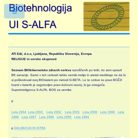
Toggle
ATI E&I, d.o.o, Ljubljana, Republika Slovenija, Evropa
RELIGIJE in verske skupnosti
Seznam BIOkibernetsko zdravih cerkva
razvrščenih po letih, ko sem opravil
BK sanacijo. Samo v teh cerkvah lahko verniki molijo in ateisti meditirajo ne da bi
si poškodovali svoj BIOsistem po metodi G-BETA. Le te cerkve so pravi BOŽJI
hrami v katerih je zagotovljen pravi duhovni razvoj, ki ga omogoča
Superinteligenca S-ALFA, BOG za vernike.
p
Leta 2004
Leta 2003
Leta 2002
Leta 2001
Leta 2000
Leta 1999
Leta
1998
Leta 1997
Leta 1996
Leta 1995
Leta 1994
p
DALMACIJA IN ISTRA