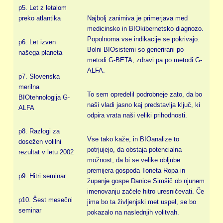
p5. Let z letalom
preko atlantika
Najbolj zanimiva je primerjava med
medicinsko in BIOkibernetsko diagnozo.
Popolnoma vse indikacije se pokrivajo.
p6. Let izven
Bolni BIOsistemi so generirani po
našega planeta
metodi G-BETA, zdravi pa po metodi G-
ALFA.
p7. Slovenska
merilna
To sem opredelil podrobneje zato, da bo
BIOtehnologija G-
naši vladi jasno kaj predstavlja ključ, ki
ALFA
odpira vrata naši veliki prihodnosti.
p8. Razlogi za
Vse tako kaže, in BIOanalize to
dosežen volilni
potrjujejo, da obstaja potencialna
rezultat v letu 2002
možnost, da bi se velike obljube
premijera gospoda Toneta Ropa in
p9. Hitri seminar
županje gospe Danice Simšič ob njunem
imenovanju začele hitro uresničevati. Če
p10. Šest mesečni
jima bo ta življenjski met uspel, se bo
seminar
pokazalo na naslednjih volitvah.