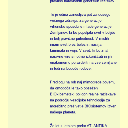
pravilno naravnanih genetskih raziskav.
To je edina zanesljiva pot za dosego
večnega zdravja, za generacijo
vrhunsko sposobne mlade generacije
Zemljanov, ki bo popeljala svet v boljšo
in bolj pravično prihodnost. V mislih
imam svet brez bolezni, nasilja,
kriminala in vojn. V svet, ki bo znal
naravne vire smotrno izkoriščati in jih
enakomerno porazdeliti na vse zemljane
in tudi na bodoče rodove.
Predlogu na rob naj mimogrede povem,
da omogoča le tako obsežen
BIOkibernetski poligon realne raziskave
na področju vesoljske tehnologije za
morebitno preživetje BIOsistemov izven
našega planeta.
Že let z letalom preko ATLANTIKA