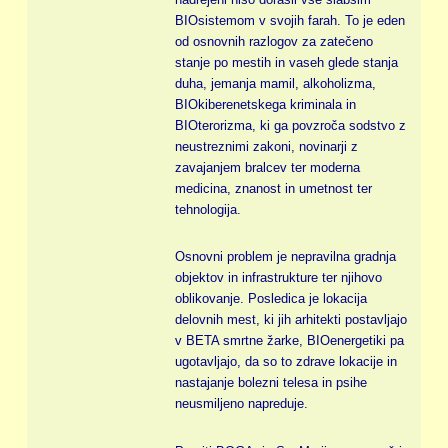
BIOsistemom v svojih farah. To je eden
od osnovnih razlogov za zatečeno
stanje po mestih in vaseh glede stanja
duha, jemanja mamil, alkoholizma,
BIOkiberenetskega kriminala in
BIOterorizma, ki ga povzroča sodstvo z
neustreznimi zakoni, novinarji z
zavajanjem bralcev ter moderna
medicina, znanost in umetnost ter
tehnologija.
Osnovni problem je nepravilna gradnja
objektov in infrastrukture ter njihovo
oblikovanje. Posledica je lokacija
delovnih mest, ki jih arhitekti postavljajo
v BETA smrtne žarke, BIOenergetiki pa
ugotavljajo, da so to zdrave lokacije in
nastajanje bolezni telesa in psihe
neusmiljeno napreduje.