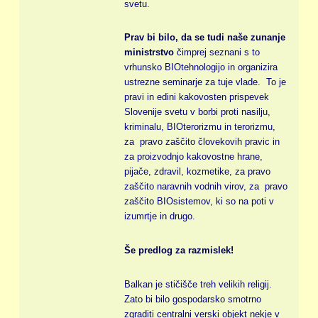
svetu.
Prav bi bilo, da se tudi naše zunanje
ministrstvo
čimprej seznani s to
vrhunsko BIOtehnologijo in organizira
ustrezne seminarje za tuje vlade. To je
pravi in edini kakovosten prispevek
Slovenije svetu v borbi proti nasilju,
kriminalu, BIOterorizmu in terorizmu,
za pravo zaščito človekovih pravic in
za proizvodnjo kakovostne hrane,
pijače, zdravil, kozmetike, za pravo
zaščito naravnih vodnih virov, za pravo
zaščito BIOsistemov, ki so na poti v
izumrtje in drugo.
Še predlog za razmislek!
Balkan je stičišče treh velikih religij.
Zato bi bilo gospodarsko smotrno
zgraditi centralni verski objekt nekje v