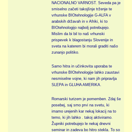
NACIONALNO VARNOST. Seveda pa je
smiselno začeti takojšnje trženje te
vrhunske BIOtehnologije G-ALFA v
arabskih državah in v Afriki, ki to
BIOtehnologijo najbolj potrebujejo.
Mislim da bi bil to naš vrhunski
prispevek k blagostanju Slovenije in
sveta na katerem bi morali graditi našo
zunanjo politiko.
Samo hitra in učinkovita uporaba te
vrhunske BIOtehnologije lahko zaustavi
nesmiselne vojne, ki nam jih pripravlja
SLEPA in GLUHA AMERIKA.
Romarski turizem je pomemben. Zdaj še
posebej, saj smo prvi na svetu, ki
imamo urejenih kar nekaj lokacij na to
temo, ki jih lahko . takoj aktiviramo.
Župniki potrebujejo le nekaj dnevni
seminar in zadeva bo hitro stekla. To so