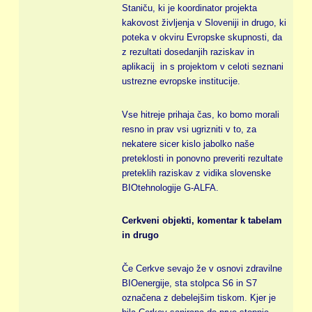
Staniču, ki je koordinator projekta
kakovost življenja v Sloveniji in drugo, ki
poteka v okviru Evropske skupnosti, da
z rezultati dosedanjih raziskav in
aplikacij in s projektom v celoti seznani
ustrezne evropske institucije.
Vse hitreje prihaja čas, ko bomo morali
resno in prav vsi ugrizniti v to, za
nekatere sicer kislo jabolko naše
preteklosti in ponovno preveriti rezultate
preteklih raziskav z vidika slovenske
BIOtehnologije G-ALFA.
Cerkveni objekti, komentar k tabelam
in drugo
Če Cerkve sevajo že v osnovi zdravilne
BIOenergije, sta stolpca S6 in S7
označena z debelejšim tiskom. Kjer je