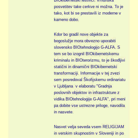
BIOkibernetski lestvici. Vrhunska
posvetitev take cerkve ni možna. To je
tako, kot bi se prestavili iz moderne v
kameno dobo.
Kdor bo gradil nove objekte za
bogoslužje mora obvezno uporabiti
slovensko BIOtehnologijo G-ALFA. S
tem se bo izognil BIOkibernetskemu
kriminalu in BIOterorizmu, to je škodljivi
statični in dinamični BIOkibernetski
transformaciji. Informacije v tej zvezi
sem posredoval Škofijskemu ordinariatu
v Ljubljana v elaboratu "Gradnja
poslovnih objektov in infrastrukture z
vidika BIOtehnologije G-ALFA", pri meni
pa dobite vse ustrezne priloge, navodila
in nasvete.
Nasvet velja seveda vsem RELIGIJAM
in verskim skupnostim v Sloveniji in po