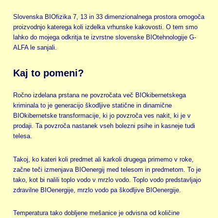
Slovenska BIOfizika 7, 13 in 33 dimenzionalnega prostora omogoča
proizvodnjo katerega koli izdelka vrhunske kakovosti. O tem smo
lahko do mojega odkritja te izvrstne slovenske BIOtehnologije G-
ALFA le sanjali.
Kaj to pomeni?
Ročno izdelana prstana ne povzročata več BIOkibernetskega
kriminala to je generacijo škodljive statične in dinamične
BIOkibernetske transformacije, ki jo povzroča ves nakit, ki je v
prodaji. Ta povzroča nastanek vseh bolezni psihe in kasneje tudi
telesa.
Takoj, ko kateri koli predmet ali karkoli drugega primemo v roke,
začne teči izmenjava BIOenergij med telesom in predmetom. To je
tako, kot bi nalili toplo vodo v mrzlo vodo. Toplo vodo predstavljajo
zdravilne BIOenergije, mrzlo vodo pa škodljive BIOenergije.
Temperatura tako dobljene mešanice je odvisna od količine