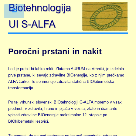
Toggle
Poročni prstani in nakit
Led je prebit bi lahko rekli. Zlatarna AURUM na Vrhniki, je izdelala
prve prstane, ki sevajo zdravilne BIOenergije, ko z njim prečkamo
ALFA žarke. To se imenuje zdravila statična BIOkibernetska
transformacija.
Po tej vrhunski slovenski BIOtehnologiji G-ALFA moremo v vsak
predmet, v zdravila, hrano in pijačo v vozila, zlato in diamante
vpisati zdravilne BIOenergije maksimalne 12. stopnje po
BIOkibernetski lestvici.
To pomeni, da se pod prstanom ne bo več generirala ustrezna