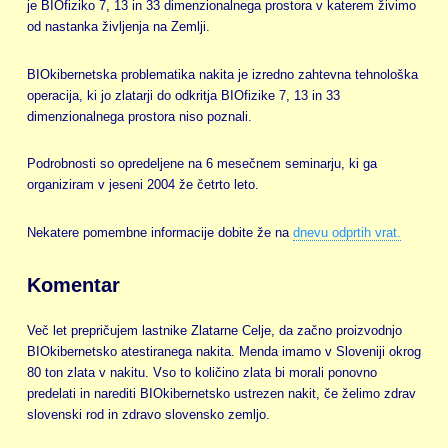
je BIOfiziko 7, 13 in 33 dimenzionalnega prostora v katerem živimo
od nastanka življenja na Zemlji.
BIOkibernetska problematika nakita je izredno zahtevna tehnološka
operacija, ki jo zlatarji do odkritja BIOfizike 7, 13 in 33
dimenzionalnega prostora niso poznali.
Podrobnosti so opredeljene na 6 mesečnem seminarju, ki ga
organiziram v jeseni 2004 že četrto leto.
Nekatere pomembne informacije dobite že na
dnevu odprtih vrat.
Komentar
Več let prepričujem lastnike Zlatarne Celje, da začno proizvodnjo
BIOkibernetsko atestiranega nakita. Menda imamo v Sloveniji okrog
80 ton zlata v nakitu. Vso to količino zlata bi morali ponovno
predelati in narediti BIOkibernetsko ustrezen nakit, če želimo zdrav
slovenski rod in zdravo slovensko zemljo.