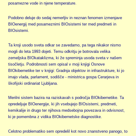
posamezne vode in njene temperature.
Podobno deluje do sedaj nemerljiv in neznan fenomen izmenjave
BIOenergij med posameznimi BIOsistemi ter med predmeti in
BIOsistemi.
Ta kroji usodo sveta odkar se zavedamo, pa tega nikakor nismo
mogli do leta 1993 dojeti. Temu odkritju je botrovala velika
zemeljska BIOkataklizma, ki že spreminja usoda sveta v našem
tisočletju. Podrobnosti sem opisal v moji knjigi Osnove
BIOkibernetike ter v knjigi: Gradnja objektov in infrastrukture, ki jo
imajo vlada, parlament, sodišče - ministrica gospa Cerarjeva in
škofijski ordinariat Ljubljana.
Merilni sistem bazira na raziskavah s področja BIOkibernetike. Ta
opredeljuje BIOenergije, ki jih vsebujejo BIOsistemi, predmeti,
kemikalije in drugo ter njihova medsebojna povezava in odvisnost,
ki je pomembna z vidika BIOkibernetske diagnostike.
Celotno problematiko sem opredelil kot novo znanstveno panogo, to