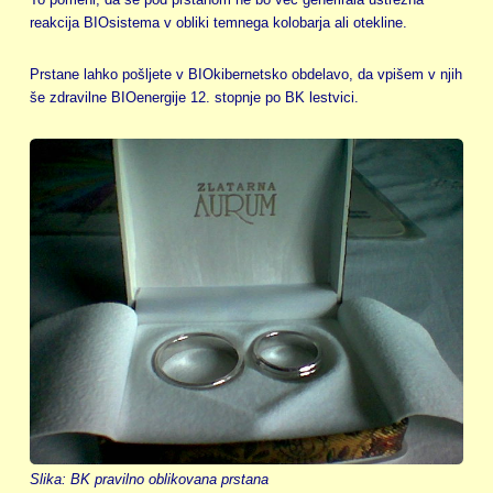
reakcija BIOsistema v obliki temnega kolobarja ali otekline.
Prstane lahko pošljete v BIOkibernetsko obdelavo, da vpišem v njih
še zdravilne BIOenergije 12. stopnje po BK lestvici.
Slika: BK pravilno oblikovana prstana