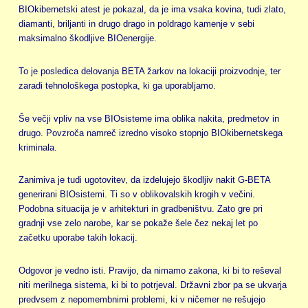
BIOkibernetski atest je pokazal, da je ima vsaka kovina, tudi zlato,
diamanti, briljanti in drugo drago in poldrago kamenje v sebi
maksimalno škodljive BIOenergije.
To je posledica delovanja BETA žarkov na lokaciji proizvodnje, ter
zaradi tehnološkega postopka, ki ga uporabljamo.
Še večji vpliv na vse BIOsisteme ima oblika nakita, predmetov in
drugo. Povzroča namreč izredno visoko stopnjo BIOkibernetskega
kriminala.
Zanimiva je tudi ugotovitev, da izdelujejo škodljiv nakit G-BETA
generirani BIOsistemi. Ti so v oblikovalskih krogih v večini.
Podobna situacija je v arhitekturi in gradbeništvu. Zato gre pri
gradnji vse zelo narobe, kar se pokaže šele čez nekaj let po
začetku uporabe takih lokacij.
Odgovor je vedno isti. Pravijo, da nimamo zakona, ki bi to reševal
niti merilnega sistema, ki bi to potrjeval. Državni zbor pa se ukvarja
predvsem z nepomembnimi problemi, ki v ničemer ne rešujejo