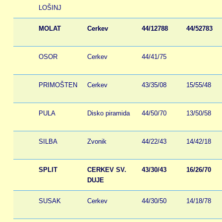
LOŠINJ
MOLAT
Cerkev
44/12788
44/52783
OSOR
Cerkev
44/41/75
PRIMOŠTEN
Cerkev
43/35/08
15/55/48
PULA
Disko piramida
44/50/70
13/50/58
SILBA
Zvonik
44/22/43
14/42/18
SPLIT
CERKEV SV.
43/30/43
16/26/70
DUJE
SUSAK
Cerkev
44/30/50
14/18/78