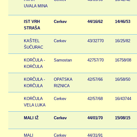
UVALA MINA
IST VRH
Cerkev
44/16/62
14/46/53
STRAŠA
KAŠTEL
Cerkev
43/32770
16/25/82
ŠUČURAC
KORČULA -
Samostan
42757/70
16758/08
KORČULA
KORČULA -
OPATSKA
42/57/66
16/58/50
KORČULA
RIZNICA
KORČULA
Cerkev
42/57/68
16/43744
VELA LUKA
MALI IŽ
Cerkev
44/01/70
15/08/15
MALI
Cerkev
44/31/91