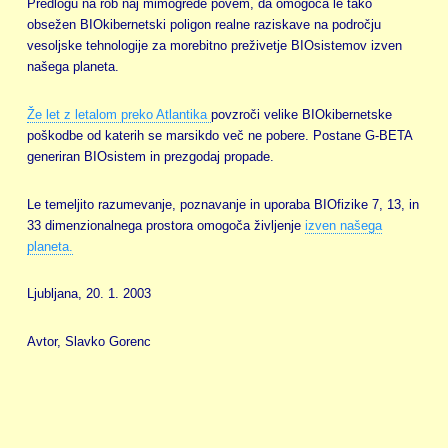
Predlogu na rob naj mimogrede povem, da omogoča le tako
obsežen BIOkibernetski poligon realne raziskave na področju
vesoljske tehnologije za morebitno preživetje BIOsistemov izven
našega planeta.
Že let z letalom preko Atlantika
povzroči velike BIOkibernetske
poškodbe od katerih se marsikdo več ne pobere. Postane G-BETA
generiran BIOsistem in prezgodaj propade.
Le temeljito razumevanje, poznavanje in uporaba BIOfizike 7, 13, in
33 dimenzionalnega prostora omogoča življenje
izven našega
planeta.
Ljubljana, 20. 1. 2003
Avtor, Slavko Gorenc