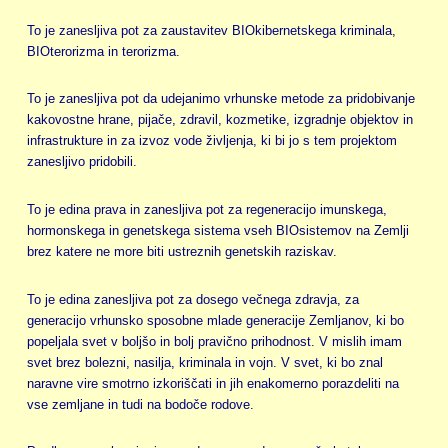
To je zanesljiva pot za zaustavitev BIOkibernetskega kriminala,
BIOterorizma in terorizma.
To je zanesljiva pot da udejanimo vrhunske metode za pridobivanje
kakovostne hrane, pijače, zdravil, kozmetike, izgradnje objektov in
infrastrukture in za izvoz vode življenja, ki bi jo s tem projektom
zanesljivo pridobili.
To je edina prava in zanesljiva pot za regeneracijo imunskega,
hormonskega in genetskega sistema vseh BIOsistemov na Zemlji
brez katere ne more biti ustreznih genetskih raziskav.
To je edina zanesljiva pot za dosego večnega zdravja, za
generacijo vrhunsko sposobne mlade generacije Zemljanov, ki bo
popeljala svet v boljšo in bolj pravično prihodnost. V mislih imam
svet brez bolezni, nasilja, kriminala in vojn. V svet, ki bo znal
naravne vire smotrno izkoriščati in jih enakomerno porazdeliti na
vse zemljane in tudi na bodoče rodove.