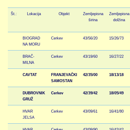
Št.:
Lokacija
Objekt
Zemljepisna
Zemljepisna
širina
dolžina
BIOGRAD
Cerkev
43/56/20
15/26/73
NA MORU
BRAČ-
Cerkev
43/19/60
16/27/22
MILNA
CAVTAT
FRANJEVAČKI
42/35/00
18/13/18
SAMOSTAN
DUBROVNIK
Cerkev
42/39/42
18/05/49
GRUŽ
HVAR
Cerkev
43/09/61
16/41/80
JELSA
HVAR
Cerkev
43/09/90
16/42/42