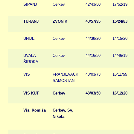
ŠIPANJ
Cerkev
42/43/50
17/52/19
TURANJ
ZVONIK
43/57/95
15/24/83
UNIJE
Cerkev
44/38/20
14/15/20
UVALA
Cerkev
44/16/30
14/46/19
ŠIROKA
VIS
FRANJEVAČKI
43/03/73
16/11/55
SAMOSTAN
VIS KUT
Cerkev
43/03/50
16/12/20
Vis, Komiža
Cerkev, Sv.
Nikola