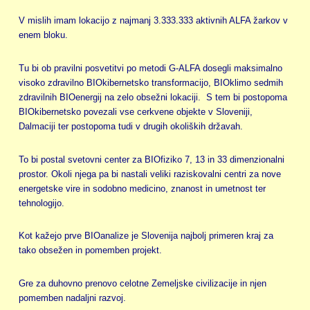
V mislih imam lokacijo z najmanj 3.333.333 aktivnih ALFA žarkov v
enem bloku.
Tu bi ob pravilni posvetitvi po metodi G-ALFA dosegli maksimalno
visoko zdravilno BIOkibernetsko transformacijo, BIOklimo sedmih
zdravilnih BIOenergij na zelo obsežni lokaciji. S tem bi postopoma
BIOkibernetsko povezali vse cerkvene objekte v Sloveniji,
Dalmaciji ter postopoma tudi v drugih okoliških državah.
To bi postal svetovni center za BIOfiziko 7, 13 in 33 dimenzionalni
prostor. Okoli njega pa bi nastali veliki raziskovalni centri za nove
energetske vire in sodobno medicino, znanost in umetnost ter
tehnologijo.
Kot kažejo prve BIOanalize je Slovenija najbolj primeren kraj za
tako obsežen in pomemben projekt.
Gre za duhovno prenovo celotne Zemeljske civilizacije in njen
pomemben nadaljni razvoj.