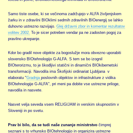
Samo tiste osebe, ki se večinoma zadržujejo v ALFA življenjskem
žarku in v zdravilni BIOklimi sedmih zdravilnih BIOenergij se lahko
duhovno ustrezno razvijajo.
Glej državni zbor in komentar rezultatov
volitev 2002.
To je sicer potreben vendar pa ne zadosten pogoj za
pravilno ukrepanje.
Kdor bo gradil nove objekte za bogoslužje mora obvezno uporabiti
slovensko BIOtehnologijo G-ALFA. S tem se bo izognil
BIOterorizmu, to je škodljivi statični in dinamični BIOkibernetski
transformaciji. Navodila ima Škofijski ordinariat Ljubljana v
elaboratu "
Gradnja
poslovnih objektov in infrastrukture z vidika
BIOtehnologije G-ALFA", pri meni pa dobite vse ustrezne priloge,
navodila in nasvete.
Nasvet velja seveda vsem RELIGIJAM in verskim skupnostim v
Sloveniji in po svetu.
Prav bi bilo, da se tudi naše zunanje ministrstvo
čimprej
seznani s to vrhunsko BIOtehnologijo in organizira ustrezne