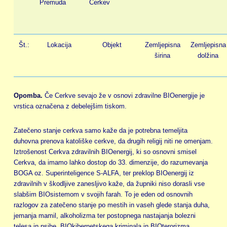
Premuda
Cerkev
Št.:
Lokacija
Objekt
Zemljepisna
Zemljepisna
širina
dolžina
Opomba.
Če Cerkve sevajo že v osnovi zdravilne BIOenergije je
vrstica označena z debelejšim tiskom.
Zatečeno stanje cerkva samo kaže da je potrebna temeljita
duhovna prenova katoliške cerkve, da drugih religij niti ne omenjam.
Iztrošenost Cerkva zdravilnih BIOenergij, ki so osnovni smisel
Cerkva, da imamo lahko dostop do 33. dimenzije, do razumevanja
BOGA oz. Superinteligence S-ALFA, ter preklop BIOenergij iz
zdravilnih v škodljive zanesljivo kaže, da župniki niso dorasli vse
slabšim BIOsistemom v svojih farah. To je eden od osnovnih
razlogov za zatečeno stanje po mestih in vaseh glede stanja duha,
jemanja mamil, alkoholizma ter postopnega nastajanja bolezni
telesa in psihe, BIOkibernetskega kriminala in BIOterorizma.