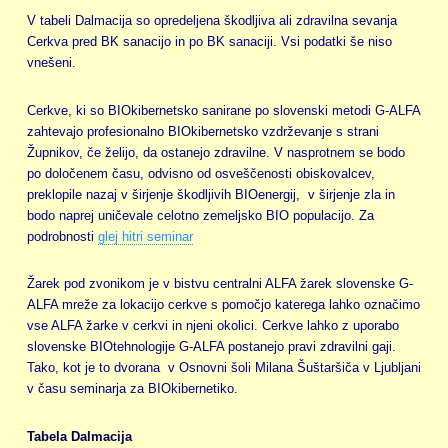
V tabeli Dalmacija so opredeljena škodljiva ali zdravilna sevanja
Cerkva pred BK sanacijo in po BK sanaciji. Vsi podatki še niso
vnešeni.
Cerkve, ki so BIOkibernetsko sanirane po slovenski metodi G-ALFA
zahtevajo profesionalno BIOkibernetsko vzdrževanje s strani
Župnikov, če želijo, da ostanejo zdravilne. V nasprotnem se bodo
po določenem času, odvisno od osveščenosti obiskovalcev,
preklopile nazaj v širjenje škodljivih BIOenergij, v širjenje zla in
bodo naprej uničevale celotno zemeljsko BIO populacijo. Za
podrobnosti
glej hitri seminar
Žarek pod zvonikom je v bistvu centralni ALFA žarek slovenske G-
ALFA mreže za lokacijo cerkve s pomočjo katerega lahko označimo
vse ALFA žarke v cerkvi in njeni okolici. Cerkve lahko z uporabo
slovenske BIOtehnologije G-ALFA postanejo pravi zdravilni gaji.
Tako, kot je to dvorana v Osnovni šoli Milana Šuštaršiča v Ljubljani
v času seminarja za BIOkibernetiko.
Tabela Dalmacija