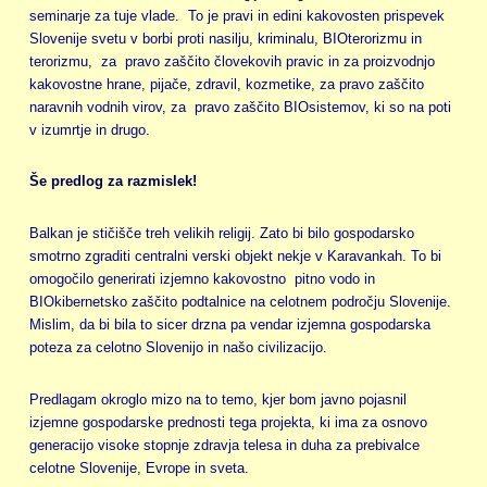
seminarje za tuje vlade. To je pravi in edini kakovosten prispevek
Slovenije svetu v borbi proti nasilju, kriminalu, BIOterorizmu in
terorizmu, za pravo zaščito človekovih pravic in za proizvodnjo
kakovostne hrane, pijače, zdravil, kozmetike, za pravo zaščito
naravnih vodnih virov, za pravo zaščito BIOsistemov, ki so na poti
v izumrtje in drugo.
Še predlog za razmislek!
Balkan je stičišče treh velikih religij. Zato bi bilo gospodarsko
smotrno zgraditi centralni verski objekt nekje v Karavankah. To bi
omogočilo generirati izjemno kakovostno pitno vodo in
BIOkibernetsko zaščito podtalnice na celotnem področju Slovenije.
Mislim, da bi bila to sicer drzna pa vendar izjemna gospodarska
poteza za celotno Slovenijo in našo civilizacijo.
Predlagam okroglo mizo na to temo, kjer bom javno pojasnil
izjemne gospodarske prednosti tega projekta, ki ima za osnovo
generacijo visoke stopnje zdravja telesa in duha za prebivalce
celotne Slovenije, Evrope in sveta.