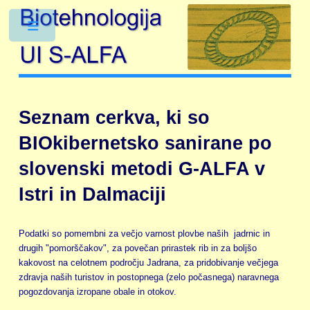
Toggle
Seznam cerkva, ki so
BIOkibernetsko sanirane po
slovenski metodi G-ALFA v
Istri in Dalmaciji
Podatki so pomembni za večjo varnost plovbe naših jadrnic in
drugih "pomorščakov", za povečan prirastek rib in za boljšo
kakovost na celotnem področju Jadrana, za pridobivanje večjega
zdravja naših turistov in postopnega (zelo počasnega) naravnega
pogozdovanja izropane obale in otokov.