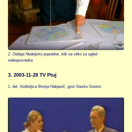
2. Oddaja Nedeljsko popoldne, klik na sliko za ogled
videoposnetka.
3. 2003-11-28 TV Ptuj
1. del, Voditeljica Bronja Habjanič, gost Slavko Gorenc: