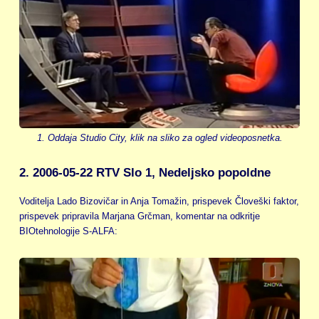
1. Oddaja Studio City, klik na sliko za ogled videoposnetka.
2. 2006-05-22 RTV Slo 1, Nedeljsko popoldne
Voditelja Lado Bizovičar in Anja Tomažin, prispevek Človeški faktor,
prispevek pripravila Marjana Grčman, komentar na odkritje
BIOtehnologije S-ALFA: