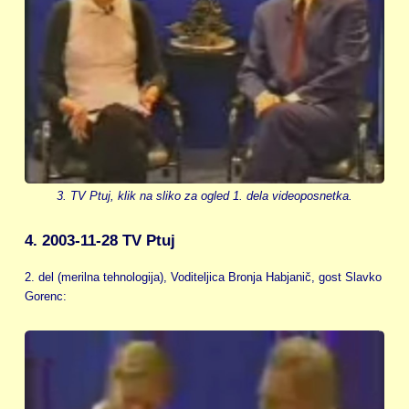
3. TV Ptuj, klik na sliko za ogled 1. dela videoposnetka.
4. 2003-11-28 TV Ptuj
2. del (merilna tehnologija), Voditeljica Bronja Habjanič, gost Slavko
Gorenc: