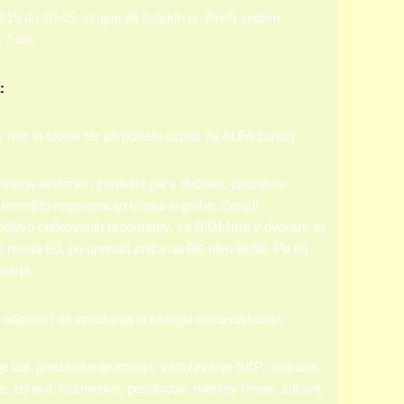
8:15 do 20:45, skupaj 84 šolskih ur. Prvih sedem
 7 dni.
:
v miz in stolov ter po potrebi oznak za ALFA žarke)
narja aktiviram zdravilni gaj v dvorani, uporabim
eljito regeneracijo telesa in psihe. Zaradi
dljivo oblikovanih predmetov, se BIOklima v dvorani, ki
K nivoja E0, po uporabi zniža na BK nivo B096. Po tej
narja.
odgovori na vprašanja in okrogla miza-diskusija.
je vaj, preizkušanje znanja, vzdrževanje BKP, uporaba
, zdravil, kozmetike, pesticidov, meritev hrane, zdravil,