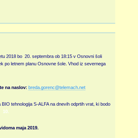
tu 2018 bo 20. septembra ob 18:15 v Osnovni šoli
rtek po letnem planu Osnovne šole. Vhod iz severnega
te na naslov:
breda.gorenc@telemach.net
 BIO tehnologija S-ALFA na dnevih odprtih vrat, ki bodo
10.
vidoma maja 2019.