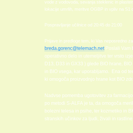
vode z vodovoda, sevanja steklenic in plasten
lokacije umrlih, meritve OGBP in vpliv na S1
Pospravljanje učilnice od 20:45 do 21:00
Prijave in predloge tem, ki Vas neposredno za
breda.gorenc@telemach.net
Poslali Vam 
operativno delo in utemeljitve ter vrsto i
D13, D33 in GX33 ) glede BIO hrane, BIO v
in BIO vsega, kar uporabljamo.
Ena od tem
ki omogoča proizvodnjo hrane kot BIO zdra
Nadvse pomemba ugotovitev za farmacijo, 
po metodi S-ALFA je ta, da omogoča meril
bolezni telesa in psihe, ter kozmetiko in B
stranskih učinkov za ljudi, živali in rastline