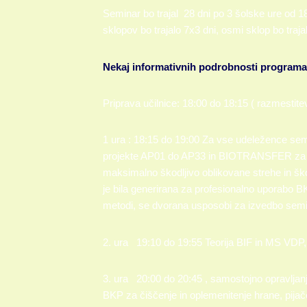
Seminar bo trajal 28 dni po 3 šolske ure od 1
sklopov bo trajalo 7x3 dni, osmi sklop bo trajal
Nekaj informativnih podrobnosti programa
Priprava učilnice: 18:00 do 18:15 ( razmestite
1 ura : 18:15 do 19:00 Za vse udeležence semi
projekte AP01 do AP33 in BIOTRANSFER za tem
maksimalno škodljivo oblikovane strehe in ško
je bila generirana za profesionalno uporabo B
metodi, se dvorana usposobi za izvedbo semi
2. ura 19:10 do 19:55 Teorija BIF in MS VDP, 
3. ura 20:00 do 20:45 , samostojno opravljan
BKP za čiščenje in oplemenitenje hrane, pijače