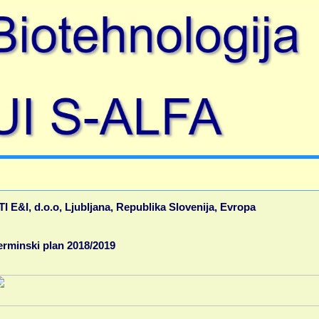
gle
TI E&I, d.o.o, Ljubljana, Republika Slovenija, Evropa
erminski plan 2018/2019