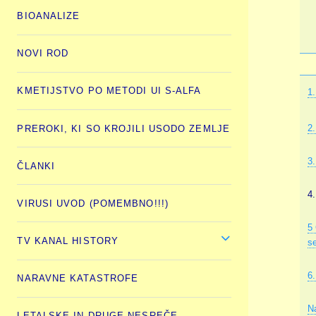
BIOANALIZE
NOVI ROD
KMETIJSTVO PO METODI UI S-ALFA
1.
2
PREROKI, KI SO KROJILI USODO ZEMLJE
3
ČLANKI
4.
VIRUSI UVOD (POMEMBNO!!!)
5 
TV KANAL HISTORY
se
6
NARAVNE KATASTROFE
N
LETALSKE IN DRUGE NESREČE