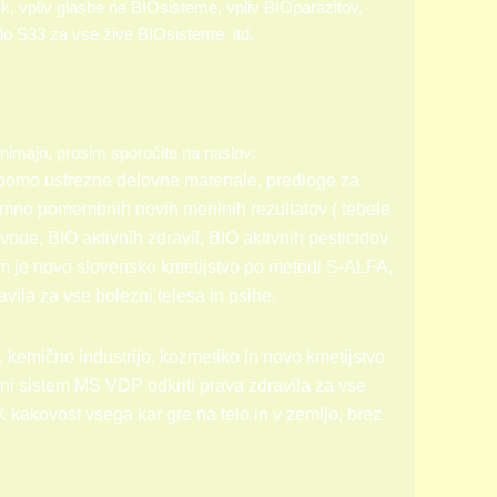
k, vpliv glasbe na BIOsisteme, vpliv BIOparazitov,
 do S33 za vse žive BIOsisteme itd.
nimajo, prosim sporočite na naslov:
bomo ustrezne delovne materiale, predloge za
zjemno pomembnih novih merilnih rezultatov ( tebele
ode, BIO aktivnih zdravil, BIO aktivnih pesticidov
 je novo slovensko kmetijstvo po metodi S-ALFA,
vila za vse bolezni telesa in psihe.
kemično industrijo, kozmetiko in novo kmetijstvo
ni sistem MS VDP odkriti prava zdravila za vse
K kakovost vsega kar gre na telo in v zemljo, brez
.