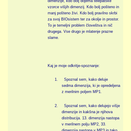
dimenzije, kdo bolj dojema telepatske
vzorce višjih dimenzij. Kdo bolj pošteno in
manj pošteno živi. Kdo bolj pravilno skrbi
za svoj BIOsistem ter za okolje in prostor.
To je temeljni problem človeštva in nič
drugega. Vse drugo je mlatenje prazne
slame.
Kaj je moje odkritje-spoznanje:
1.
Spoznal sem, kako deluje
sedma dimenzija, ki je opredeljena
z merilnim poljem MP1.
2.
Spoznal sem, kako delujejo višje
dimenzije in kakšna je njihova
distribucija. 13. dimenzija nastopa
v merilnem polju MP2, 33.
dimenzija nastopa v MP3 in tako