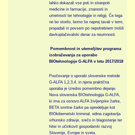
lahko dokazali vse poti in stranpoti
medicine in farmacije, znanosti in
umetnosti ter tehnologije in religij. Če tega
ne bo storilo, bomo še naprej tavali v temi,
propadali in povsem po nepotrebnem trošili
davkoplačevalski denar za neumnosti.
Pomembnost in utemeljitev programa
izobraževanja za uporabo
BIOtehnologije G-ALFA v letu 2017/2018
Poučevanje o uporabi slovenske metode
G-ALFA 1,2,3,4, in njena praktična
uporaba je izredno pomembno dejanje.
Nova slovenska BIOtehnologija G-ALFA,
ki ima za osnovo ALFA življenjske žarke,
BETA smrtne žarke pa opredeljuje kot
BIOkibernetski kriminal, edina zagotavlja
vrhunsko zdravje, srečo in blagostanje ter
hiter in učinkovit gospodarski razvoj
Slovenije, Evrope in sveta.