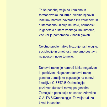
To še posebej velja za kemično in
farmacevtsko industrijo. Večina njihovih
izdelkov namreč povzroča BIOterorizem in
sistematično uničuje imunski, hormonski
in genetski sistem vsakega BIOsistema,
vse kar je pomembno v naših glavah.
Celotno problematiko filozofije, psihologije,
sociologije in umetnosti, moramo postaviti
na povsem nove temelje.
Duhovni razvoj je namreč lahko negativen
in pozitiven. Negativen duhovni razvoj
generira zemeljsko populacijo na osnovi
škodljive G-BETA BIOtehnologije,
pozitiven duhovni razvoj pa generira
Zemeljsko populacijo na osnovi zdravilne
G-ALFA BIOtehnologije. To velja tudi za
živali in rastline.