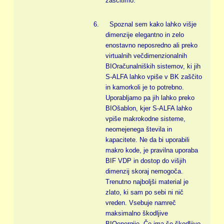
zaščitimo.
6.
Spoznal sem kako lahko višje
dimenzije elegantno in zelo
enostavno neposredno ali preko
virtualnih večdimenzionalnih
BIOračunalniških sistemov, ki jih
S-ALFA lahko vpiše v BK zaščito
in kamorkoli je to potrebno.
Uporabljamo pa jih lahko preko
BIOšablon, kjer S-ALFA lahko
vpiše makrokodne sisteme,
neomejenega števila in
kapacitete. Ne da bi uporabili
makro kode, je pravilna uporaba
BIF VDP in dostop do višjih
dimenzij skoraj nemogoča.
Trenutno najboljši material je
zlato, ki sam po sebi ni nič
vreden. Vsebuje namreč
maksimalno škodljive
BIOenergije. Če ima še škodljivo