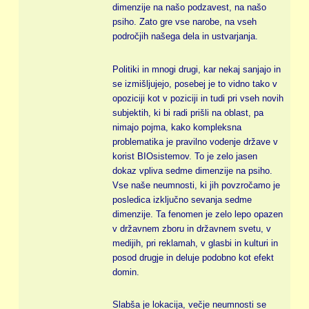
dimenzije na našo podzavest, na našo
psiho. Zato gre vse narobe, na vseh
področjih našega dela in ustvarjanja.
Politiki in mnogi drugi, kar nekaj sanjajo in
se izmišljujejo, posebej je to vidno tako v
opoziciji kot v poziciji in tudi pri vseh novih
subjektih, ki bi radi prišli na oblast, pa
nimajo pojma, kako kompleksna
problematika je pravilno vodenje države v
korist BIOsistemov. To je zelo jasen
dokaz vpliva sedme dimenzije na psiho.
Vse naše neumnosti, ki jih povzročamo je
posledica izključno sevanja sedme
dimenzije. Ta fenomen je zelo lepo opazen
v državnem zboru in državnem svetu, v
medijih, pri reklamah, v glasbi in kulturi in
posod drugje in deluje podobno kot efekt
domin.
Slabša je lokacija, večje neumnosti se