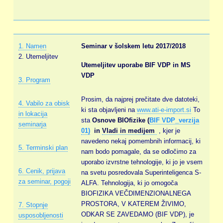
1. Namen
Seminar v šolskem letu 2017/2018
2. Utemeljitev
Utemeljitev uporabe BIF VDP in MS
VDP
3. Program
Prosim, da najprej prečitate dve datoteki,
4. Vabilo za obisk
ki sta objavljeni na
www.ati-e-import.si
To
in lokacija
sta
Osnove BIOfizike (
BIF VDP_verzija
seminarja
01)
in
Vladi in medijem
, kjer je
navedeno nekaj pomembnih informacij, ki
5. Terminski plan
nam bodo pomagale, da se odločimo za
uporabo izvrstne tehnologije, ki jo je vsem
6. Cenik, prijava
na svetu posredovala Superinteligenca S-
za seminar, pogoji
ALFA. Tehnologija, ki jo omogoča
BIOFIZIKA VEČDIMENZIONALNEGA
PROSTORA, V KATEREM ŽIVIMO,
7. Stopnje
ODKAR SE ZAVEDAMO (BIF VDP), je
usposobljenosti