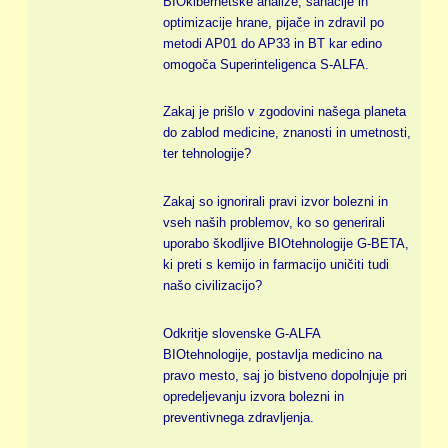
BIOkibernetske analize, sanacije in
optimizacije hrane, pijače in zdravil po
metodi AP01 do AP33 in BT kar edino
omogoča Superinteligenca S-ALFA.
Zakaj je prišlo v zgodovini našega planeta
do zablod medicine, znanosti in umetnosti,
ter tehnologije?
Zakaj so ignorirali pravi izvor bolezni in
vseh naših problemov, ko so generirali
uporabo škodljive BIOtehnologije G-BETA,
ki preti s kemijo in farmacijo uničiti tudi
našo civilizacijo?
Odkritje slovenske G-ALFA
BIOtehnologije, postavlja medicino na
pravo mesto, saj jo bistveno dopolnjuje pri
opredeljevanju izvora bolezni in
preventivnega zdravljenja.