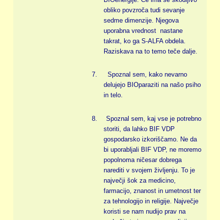
obliko povzroča tudi sevanje
sedme dimenzije. Njegova
uporabna vrednost nastane
takrat, ko ga S-ALFA obdela.
Raziskava na to temo teče dalje.
7.
Spoznal sem, kako nevarno
delujejo BIOparaziti na našo psiho
in telo.
8.
Spoznal sem, kaj vse je potrebno
storiti, da lahko BIF VDP
gospodarsko izkoriščamo. Ne da
bi uporabljali BIF VDP, ne moremo
popolnoma ničesar dobrega
narediti v svojem življenju. To je
največji šok za medicino,
farmacijo, znanost in umetnost ter
za tehnologijo in religije. Največje
koristi se nam nudijo prav na