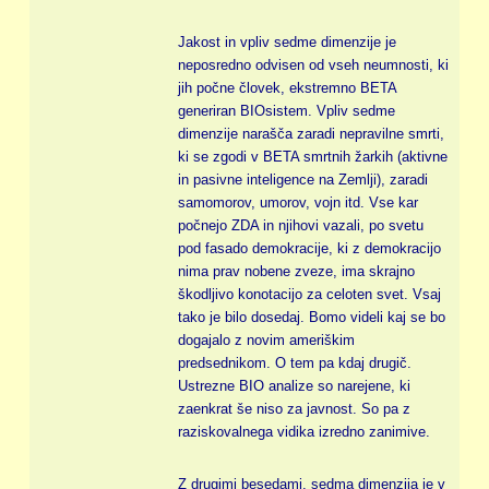
Jakost in vpliv sedme dimenzije je
neposredno odvisen od vseh neumnosti, ki
jih počne človek, ekstremno BETA
generiran BIOsistem. Vpliv sedme
dimenzije narašča zaradi nepravilne smrti,
ki se zgodi v BETA smrtnih žarkih (aktivne
in pasivne inteligence na Zemlji), zaradi
samomorov, umorov, vojn itd. Vse kar
počnejo ZDA in njihovi vazali, po svetu
pod fasado demokracije, ki z demokracijo
nima prav nobene zveze, ima skrajno
škodljivo konotacijo za celoten svet. Vsaj
tako je bilo dosedaj. Bomo videli kaj se bo
dogajalo z novim ameriškim
predsednikom. O tem pa kdaj drugič.
Ustrezne BIO analize so narejene, ki
zaenkrat še niso za javnost. So pa z
raziskovalnega vidika izredno zanimive.
Z drugimi besedami, sedma dimenzija je v