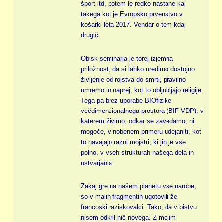
šport itd, potem le redko nastane kaj
takega kot je Evropsko prvenstvo v
košarki leta 2017. Vendar o tem kdaj
drugič.
Obisk seminarja je torej izjemna
priložnost, da si lahko uredimo dostojno
življenje od rojstva do smrti, pravilno
umremo in naprej, kot to obljubljajo religije.
Tega pa brez uporabe BIOfizike
večdimenzionalnega prostora (BIF VDP), v
katerem živimo, odkar se zavedamo, ni
mogoče, v nobenem primeru udejaniti, kot
to navajajo razni mojstri, ki jih je vse
polno, v vseh strukturah našega dela in
ustvarjanja.
Zakaj gre na našem planetu vse narobe,
so v malih fragmentih ugotovili že
francoski raziskovalci. Tako, da v bistvu
nisem odkril nič novega. Z mojim