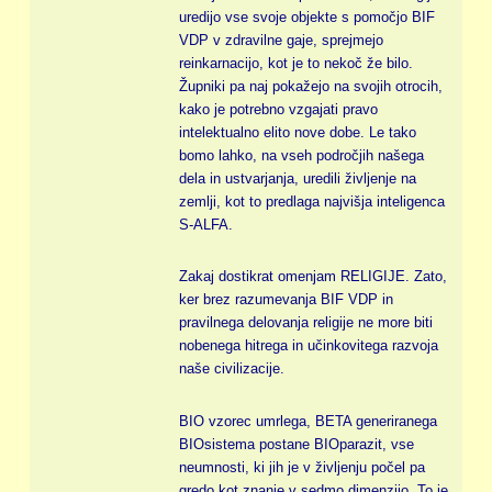
uredijo vse svoje objekte s pomočjo BIF
VDP v zdravilne gaje, sprejmejo
reinkarnacijo, kot je to nekoč že bilo.
Župniki pa naj pokažejo na svojih otrocih,
kako je potrebno vzgajati pravo
intelektualno elito nove dobe. Le tako
bomo lahko, na vseh področjih našega
dela in ustvarjanja, uredili življenje na
zemlji, kot to predlaga najvišja inteligenca
S-ALFA.
Zakaj dostikrat omenjam RELIGIJE. Zato,
ker brez razumevanja BIF VDP in
pravilnega delovanja religije ne more biti
nobenega hitrega in učinkovitega razvoja
naše civilizacije.
BIO vzorec umrlega, BETA generiranega
BIOsistema postane BIOparazit, vse
neumnosti, ki jih je v življenju počel pa
gredo kot znanje v sedmo dimenzijo. To je