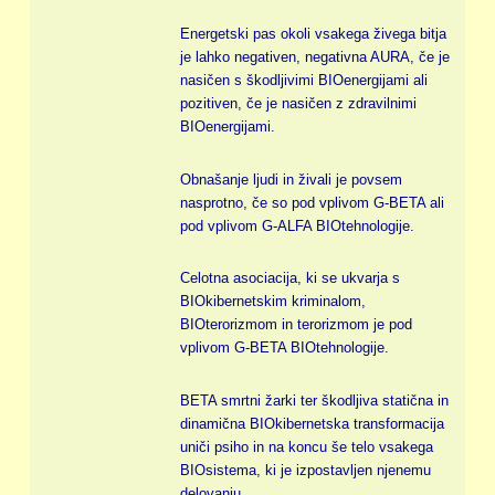
Energetski pas okoli vsakega živega bitja
je lahko negativen, negativna AURA, če je
nasičen s škodljivimi BIOenergijami ali
pozitiven, če je nasičen z zdravilnimi
BIOenergijami.
Obnašanje ljudi in živali je povsem
nasprotno, če so pod vplivom G-BETA ali
pod vplivom G-ALFA BIOtehnologije.
Celotna asociacija, ki se ukvarja s
BIOkibernetskim kriminalom,
BIOterorizmom in terorizmom je pod
vplivom G-BETA BIOtehnologije.
BETA smrtni žarki ter škodljiva statična in
dinamična BIOkibernetska transformacija
uniči psiho in na koncu še telo vsakega
BIOsistema, ki je izpostavljen njenemu
delovanju.