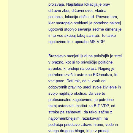
proizvaja. Najslabša lokacija je prav
državni zbor, državni svet, vladna
poslopja, lokacija občin itd. Povsod tam,
kjer nastopajo problemi je potrebno najprej
ugotoviti stopnjo sevanja sedme dimenzije
in to vse skupaj takoj sanirati. To lahko
ugotovimo le z uporabo MS VDP.
Brezglavo menjati ljudi na položajih je strel
v prazno, kot si to privoščijo politične
stranke, ki pridejo na oblast. Najprej je
potrebno izvršiti ustrezno BIOanalizo, ki
vse pove. Dati rok, da si vsak od
odgovornih pravilno uredi svoje življenje in
svojo najbližjo okolico. Da vse to
profesionalno zagotovimo, je potrebno
takoj ustanoviti institut za BIF VDP, od
stroke pa zahtevati, da takoj začne z
najpomembnejšimi raziskavami na
področju pridelave zdrave hrane, vode in
vsega drugega blaga, ki je v prodaji.