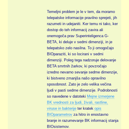
Temeljni problem je le v tem, da moramo
telepatske informacije pravilno sprejeti, jih
razumeti in udejaniti. Ker temu ni tako, ker
dostop do teh informacij zavira ali
onemogoča prav Superinteligenca G-
BETA, ki deluje v sedmi dimenziji, in je
telepatsko zelo nasilna. To ji omogočajo
BIOparaziti, ki so locirani v sedmi
dimenziji. Poleg tega nadzoruje delovanje
BETA smrtnih žarkov, ki povzročajo
izredno nevarno sevanje sedme dimenzije,
ki bistveno zmanjša našo opravilno
sposobnost. Zato je zelo velika večina
ljudi v pasti sedme dimenzije. Podrobnosti
so navedene v datoteki
Mejne izmerjene
BK vrednosti za ljudi, živali, rastline,
viruse in bakterije
ter kratek
opis
BIOparametrov
za hitro in enostavno
branje in razumevanje BK informacij stanja
BIOsistemov.