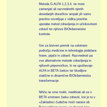
Metoda G-ALFA 1,2,3,4, ne more
zamenjati ali razvrednotiti njenih
dosedanjih dosežkov ampak jih samo
pravilno osvetljuje z vidika pravilne
uporabe metod zdravljenja in učinkovitosti
zdravil ter njihove BIOkibernetske
kontrole.
Gre za bistven premik na celotnem
področju medicine in tehnologije pridelave
hrane, pijače in zdravil. Razvrednoti pa
vse alternativne metode zdravljenja in
njihovih pripomočkov, ki ne upoštevajo
ALFA in BETA žarkov ter škodljive
statične in dinamične BIOkibernetska
transformacije.
Nihče ne sme moliti, meditirati ali se v
BETA smrtnem žarku zdraviti, kot je to v
»Zakladnici čudežne moči narave ob