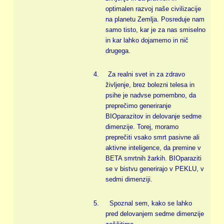
optimalen razvoj naše civilizacije
na planetu Zemlja. Posreduje nam
samo tisto, kar je za nas smiselno
in kar lahko dojamemo in nič
drugega.
4.
Za realni svet in za zdravo
življenje, brez bolezni telesa in
psihe je nadvse pomembno, da
preprečimo generiranje
BIOparazitov in delovanje sedme
dimenzije. Torej, moramo
preprečiti vsako smrt pasivne ali
aktivne inteligence, da premine v
BETA smrtnih žarkih. BIOparaziti
se v bistvu generirajo v PEKLU, v
sedmi dimenziji.
5.
Spoznal sem, kako se lahko
pred delovanjem sedme dimenzije