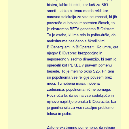
bistvu, lahko bi rekli, kar koš za BIO
smeti. Lahko bi temu morda rekli kar
naravna selekcija za vse neumnosti, ki jih
povzroča duhovno impotenten človek, to
je ekstremno BETA generiran BIOsistem.
To je oseba, ki ima telo in psiho-dušo, do
maksimuma nasičeno s škodljivimi
BIOenergijami in BIOparaziti. Ko umre, gre
njegov BIOvzorec brezpogojno in
neposredno v sedmo dimenzijo, ki sem jo
opredelil kot PEKEL v pravem pomenu
besede. To je merilno okno S25. Pri tem
so popolnoma vse religije povsem brez
moči. Tu nobena maša, nobena
zadušnica, popolnoma nič ne pomaga.
Povzroča le, da se na vse sodelujoče in
njihove najbližje prenaša BIOparazite, kar
je gonilna sila za vse nadaljne probleme
telesa in psihe.
Zato je ekstremno pomembno, da religije