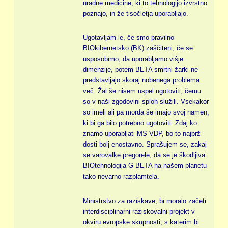
uradne medicine, ki to tehnologijo izvrstno
poznajo, in že tisočletja uporabljajo.
Ugotavljam le, če smo pravilno
BIOkibernetsko (BK) zaščiteni, če se
usposobimo, da uporabljamo višje
dimenzije, potem BETA smrtni žarki ne
predstavljajo skoraj nobenega problema
več. Žal še nisem uspel ugotoviti, čemu
so v naši zgodovini sploh služili. Vsekakor
so imeli ali pa morda še imajo svoj namen,
ki bi ga bilo potrebno ugotoviti. Zdaj ko
znamo uporabljati MS VDP, bo to najbrž
dosti bolj enostavno. Sprašujem se, zakaj
se varovalke pregorele, da se je škodljiva
BIOtehnologija G-BETA na našem planetu
tako nevarno razplamtela.
Ministrstvo za raziskave, bi moralo začeti
interdisciplinarni raziskovalni projekt v
okviru evropske skupnosti, s katerim bi