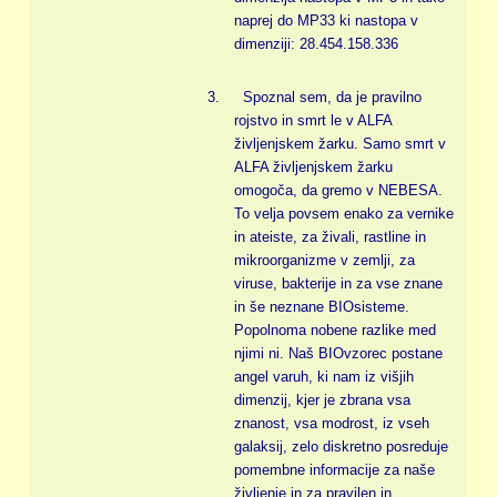
naprej do MP33 ki nastopa v
dimenziji: 28.454.158.336
3.
Spoznal sem, da je pravilno
rojstvo in smrt le v ALFA
življenjskem žarku. Samo smrt v
ALFA življenjskem žarku
omogoča, da gremo v NEBESA.
To velja povsem enako za vernike
in ateiste, za živali, rastline in
mikroorganizme v zemlji, za
viruse, bakterije in za vse znane
in še neznane BIOsisteme.
Popolnoma nobene razlike med
njimi ni. Naš BIOvzorec postane
angel varuh, ki nam iz višjih
dimenzij, kjer je zbrana vsa
znanost, vsa modrost, iz vseh
galaksij, zelo diskretno posreduje
pomembne informacije za naše
življenje in za pravilen in