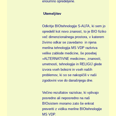
enoumno opredeljene.
Utemeljitev
Odkritje BIOtehnologije S-ALFA, ki sem jo
opredelil kot novo znanost, to je BIO fiziko
več dimenzionalnega prostora, v katerem
živimo odkar se zavedamo in njena
merilna tehnologija MS VDP razkriva
velike zablode medicine, še posebej
»ALTERNATIVNE medicine«, znanosti,
umetnosti, tehnologije in RELIGIJ glede
izvora vseh bolezni in vseh naših
problemov, ki so se nakopičili v naši
zgodovini vse do današnjega dne.
Večino rezultatov raziskav, ki vplivajo
posredno ali neposredno na naš
BIOsistem moramo zato še enkrat
preveriti z vidika merilne BIOtehnologije
MS VDP.