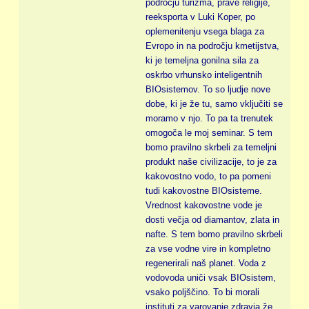
področju turizma, prave religije,
reeksporta v Luki Koper, po
oplemenitenju vsega blaga za
Evropo in na področju kmetijstva,
ki je temeljna gonilna sila za
oskrbo vrhunsko inteligentnih
BIOsistemov. To so ljudje nove
dobe, ki je že tu, samo vključiti se
moramo v njo. To pa ta trenutek
omogoča le moj seminar. S tem
bomo pravilno skrbeli za temeljni
produkt naše civilizacije, to je za
kakovostno vodo, to pa pomeni
tudi kakovostne BIOsisteme.
Vrednost kakovostne vode je
dosti večja od diamantov, zlata in
nafte. S tem bomo pravilno skrbeli
za vse vodne vire in kompletno
regenerirali naš planet. Voda z
vodovoda uniči vsak BIOsistem,
vsako poljščino. To bi morali
instituti za varovanje zdravja že