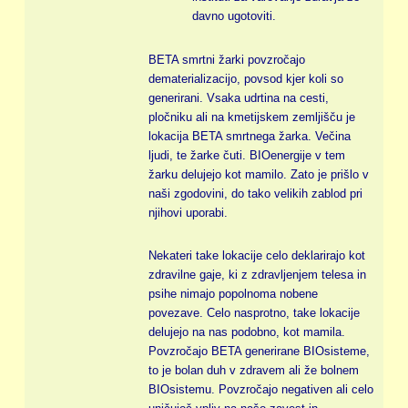
davno ugotoviti.
BETA smrtni žarki povzročajo
dematerializacijo, povsod kjer koli so
generirani. Vsaka udrtina na cesti,
pločniku ali na kmetijskem zemljišču je
lokacija BETA smrtnega žarka. Večina
ljudi, te žarke čuti. BIOenergije v tem
žarku delujejo kot mamilo. Zato je prišlo v
naši zgodovini, do tako velikih zablod pri
njihovi uporabi.
Nekateri take lokacije celo deklarirajo kot
zdravilne gaje, ki z zdravljenjem telesa in
psihe nimajo popolnoma nobene
povezave. Celo nasprotno, take lokacije
delujejo na nas podobno, kot mamila.
Povzročajo BETA generirane BIOsisteme,
to je bolan duh v zdravem ali že bolnem
BIOsistemu. Povzročajo negativen ali celo