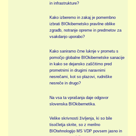
in infrastrukture?
Kako izberemo in zakaj je pomembno
izbrati BIOkibernetsko pravilne oblike
zgradb, notranje opreme in predmetov za
vsakdanjo uporabo?
Kako saniramo črne luknje v prometu s
pomočjo globalne BIOkibernetske sanacije
in kako se dejansko zaščitimo pred
prometnimi in drugimi naravnimi
nesrečami, kot so plazovi, rudniške
nesreče in drugo?
Na vsa ta vprašanja daje odgovor
slovenska BIOkibernetika.
Velike skrivnosti življenja, ki so bile
tisočletja skrite, so z merilno
BIOtehnologijo MS VDP povsem jasno in