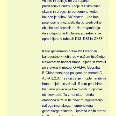
vojsko in policijo ter za župane,
predsednike družb, vodje raziskovalnih
skupin in druge, je pomembno vedeti,
kakšen je njihov BIOsistem. kdo ima
potencialne možnosti, da bo predvolilne
obljube tudi izpolnil in Na ta vprašanja
daje odgovor le BIOanaliza osebe, ki je
opredeljena v tabelah D13, D33 in GX33.
Kako generiramo pravo BIO hrano in
kakovostno kmetijstvo v našem tisočletju.
Kakovosten nadzor hrane, pijače in zdravil
po slovenski metodi G-ALFA. Uporaba
BIOkibernetskega poligona po metodi G-
ALFA 1,2,3,4, za čiščenje in oplemenitenje
hrane, pijače in zdravil. S tem pridobimo
bistveno povečanje kakovosti in njihove
učinkovitosti. Ta vrhunska metoda
omogoča hitro in učinkovito regeneracijo
našega imunskega, hormonskega in
genetskega sistema. Uporaba višjih metod